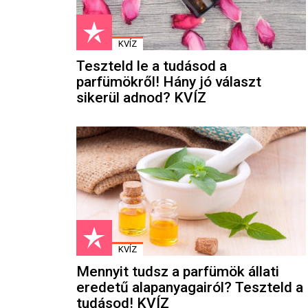
KVÍZ
Teszteld le a tudásod a
parfümökről! Hány jó választ
sikerül adnod? KVÍZ
KVÍZ
Mennyit tudsz a parfümök állati
eredetű alapanyagairól? Teszteld a
tudásod! KVÍZ