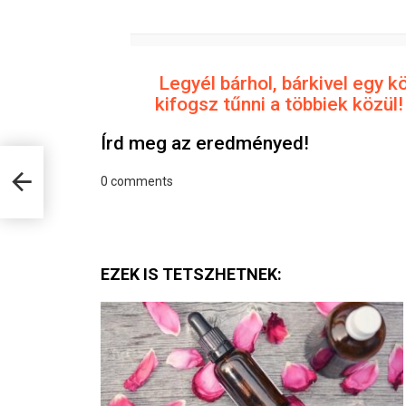
0
%
Legyél bárhol, bárkivel egy kö
kifogsz tűnni a többiek közül!
Írd meg az eredményed!
ebb
t van
0
comments
KVÍZ
EZEK IS TETSZHETNEK: