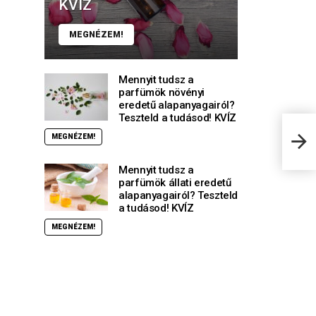
KVÍZ
MEGNÉZEM!
Mennyit tudsz a
parfümök növényi
eredetű alapanyagairól?
Teszteld a tudásod! KVÍZ
Hány
MEGNÉZEM!
témá
Mennyit tudsz a
parfümök állati eredetű
alapanyagairól? Teszteld
a tudásod! KVÍZ
MEGNÉZEM!