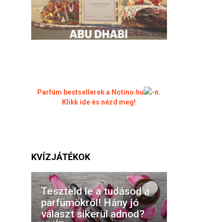
Parfüm bestsellerek a Notino.hu
-n.
Klikk ide és nézd meg!
KVÍZJÁTÉKOK
Teszteld le a tudásod a
parfümökről! Hány jó
választ sikerül adnod?