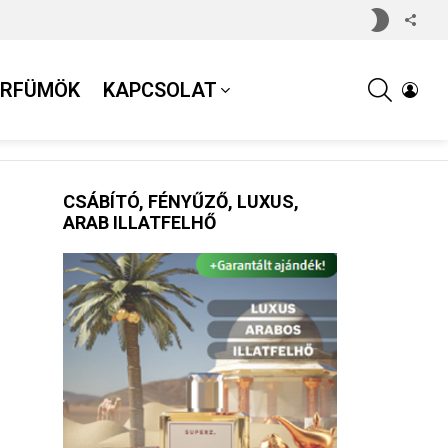
SWITCH
FOL
SKIN
US
SEARCH
ARFÜMÖK
KAPCSOLAT
LOGI
CSÁBÍTÓ, FÉNYŰZŐ, LUXUS,
ARAB ILLATFELHŐ