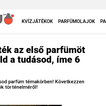
KVÍZJÁTÉKOK
PARFÜMOLAJOK
P
ték az első parfümöt
ld a tudásod, íme 6
udásod parfüm témakörben! Következzen
ök történelméről!