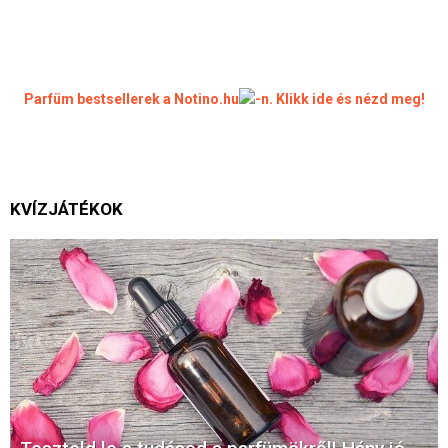
Parfüm bestsellerek a Notino.hu
-n. Klikk ide és nézd meg!
KVÍZJÁTÉKOK