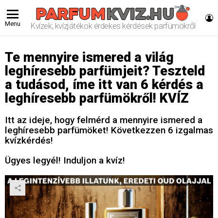
L
Menu
Kvízek, kvízjátékok érdekes kérdések parfümökről
Te mennyire ismered a világ
leghíresebb parfümjeit? Teszteld
a tudásod, íme itt van 6 kérdés a
leghíresebb parfümökről! KVÍZ
Itt az ideje, hogy felmérd a mennyire ismered a
leghíresebb parfümöket! Következzen 6 izgalmas
kvízkérdés!
Ügyes legyél! Induljon a kvíz!