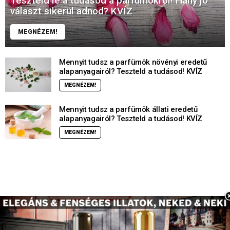
Teszteld le a tudásod a parfümökről! Hány jó
választ sikerül adnod? KVÍZ
MEGNÉZEM!
Mennyit tudsz a parfümök növényi eredetű
alapanyagairól? Teszteld a tudásod! KVÍZ
MEGNÉZEM!
Mennyit tudsz a parfümök állati eredetű
alapanyagairól? Teszteld a tudásod! KVÍZ
MEGNÉZEM!