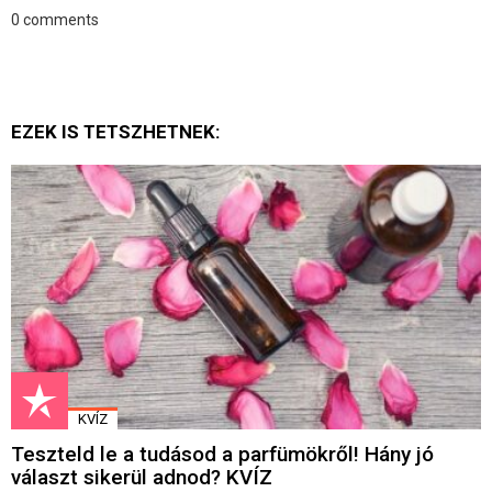
0
comments
EZEK IS TETSZHETNEK:
KVÍZ
Teszteld le a tudásod a parfümökről! Hány jó
választ sikerül adnod? KVÍZ