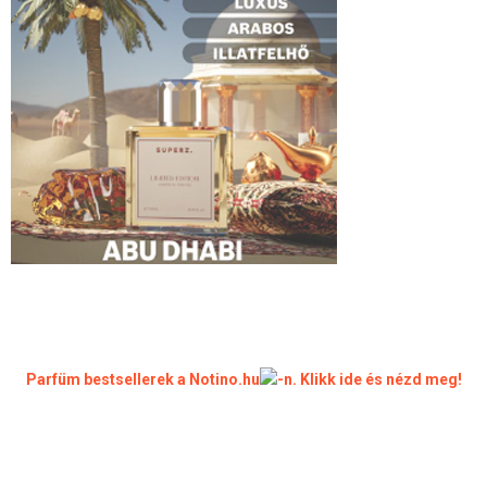
Parfüm bestsellerek a Notino.hu
-n. Klikk ide és nézd meg!