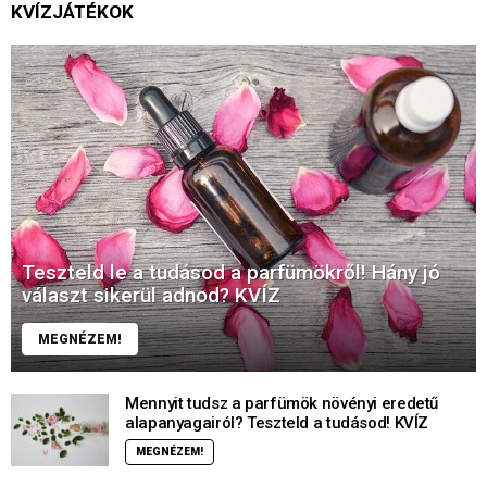
KVÍZJÁTÉKOK
Teszteld le a tudásod a parfümökről! Hány jó
választ sikerül adnod? KVÍZ
MEGNÉZEM!
Mennyit tudsz a parfümök növényi eredetű
alapanyagairól? Teszteld a tudásod! KVÍZ
MEGNÉZEM!