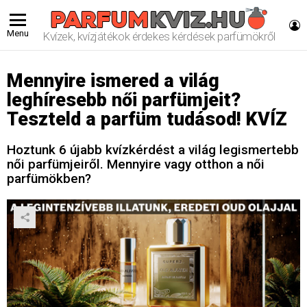
L
Menu
Kvízek, kvízjátékok érdekes kérdések parfümökről
Mennyire ismered a világ
leghíresebb női parfümjeit?
Teszteld a parfüm tudásod! KVÍZ
Hoztunk 6 újabb kvízkérdést a világ legismertebb
női parfümjeiről. Mennyire vagy otthon a női
parfümökben?