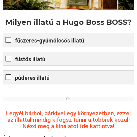
Milyen illatú a Hugo Boss BOSS?
fűszeres-gyümölcsös illatú
füstös illatú
púderes illatú
0%
0
%
Legyél bárhol, bárkivel egy környezetben, ezzel
az illattal mindig kifogsz tűnni a többiek közül!
Nézd meg a kínálatot ide kattintva!