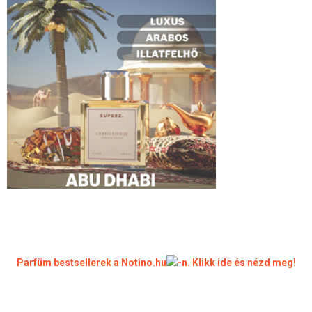
Parfüm bestsellerek a Notino.hu
-n. Klikk ide és nézd meg!