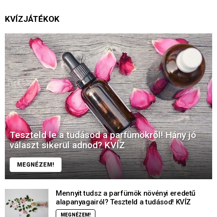
KVÍZJÁTÉKOK
Teszteld le a tudásod a parfümökről! Hány jó
választ sikerül adnod? KVÍZ
MEGNÉZEM!
Mennyit tudsz a parfümök növényi eredetű
alapanyagairól? Teszteld a tudásod! KVÍZ
MEGNÉZEM!