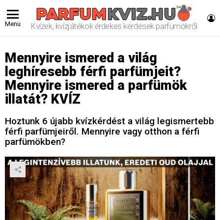
L
Menu
Kvízek, kvízjátékok érdekes kérdések parfümökről
Mennyire ismered a világ
leghíresebb férfi parfümjeit?
Mennyire ismered a parfümök
illatát? KVÍZ
Hoztunk 6 újabb kvízkérdést a világ legismertebb
férfi parfümjeiről. Mennyire vagy otthon a férfi
parfümökben?