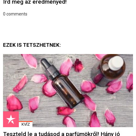
Írd meg az eredményed!
0
comments
EZEK IS TETSZHETNEK:
KVÍZ
Teszteld le a tudásod a parfümökről! Hány jó