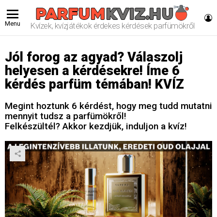
L
Menu
Kvízek, kvízjátékok érdekes kérdések parfümökről
Jól forog az agyad? Válaszolj
helyesen a kérdésekre! Íme 6
kérdés parfüm témában! KVÍZ
Megint hoztunk 6 kérdést, hogy meg tudd mutatni
mennyit tudsz a parfümökről!
Felkészültél? Akkor kezdjük, induljon a kvíz!