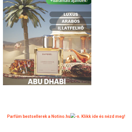
Parfüm bestsellerek a Notino.hu
-n. Klikk ide és nézd meg!