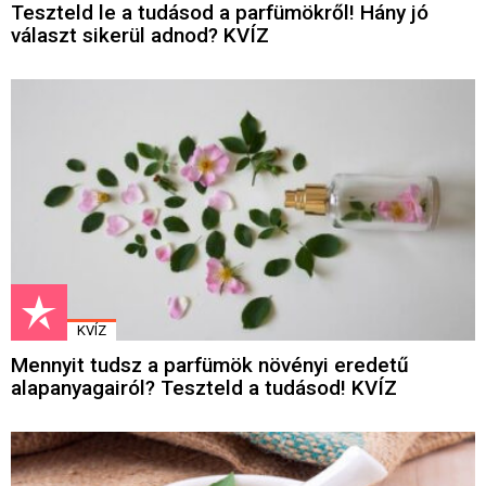
Teszteld le a tudásod a parfümökről! Hány jó
választ sikerül adnod? KVÍZ
KVÍZ
Mennyit tudsz a parfümök növényi eredetű
alapanyagairól? Teszteld a tudásod! KVÍZ