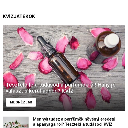
KVÍZJÁTÉKOK
Teszteld le a tudásod a parfümökről! Hány jó
választ sikerül adnod? KVÍZ
MEGNÉZEM!
Mennyit tudsz a parfümök növényi eredetű
alapanyagairól? Teszteld a tudásod! KVÍZ