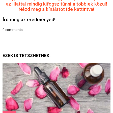
az illattal mindig kifogsz tűnni a többiek közül!
Nézd meg a kínálatot ide kattintva!
Írd meg az eredményed!
0
comments
EZEK IS TETSZHETNEK: