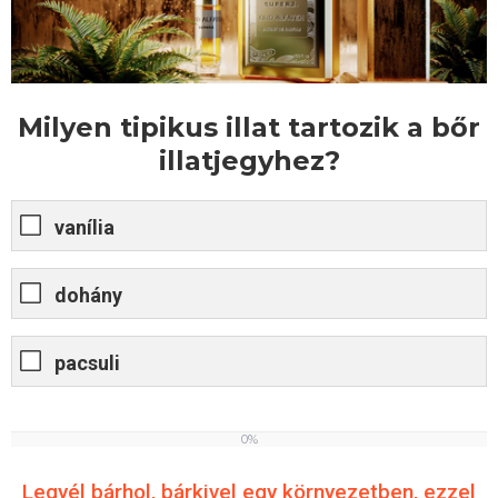
Milyen tipikus illat tartozik a bőr
illatjegyhez?
vanília
dohány
pacsuli
0%
0
%
Legyél bárhol, bárkivel egy környezetben, ezzel