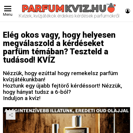
L
Menu
Kvízek, kvízjátékok érdekes kérdések parfümökről
Elég okos vagy, hogy helyesen
megválaszold a kérdéseket
parfüm témában? Teszteld a
tudásod! KVÍZ
Nézzük, hogy ezúttal hogy remekelsz parfüm
kvízjátékunkban!
Hoztunk egy újabb fejtörő kérdéssort! Nézzük,
hogy hányat tudsz a 6-ból?
Induljon a kvíz!