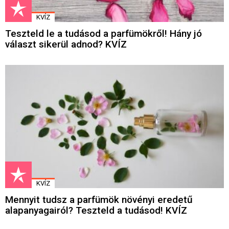
KVÍZ
Teszteld le a tudásod a parfümökről! Hány jó
választ sikerül adnod? KVÍZ
KVÍZ
Mennyit tudsz a parfümök növényi eredetű
alapanyagairól? Teszteld a tudásod! KVÍZ