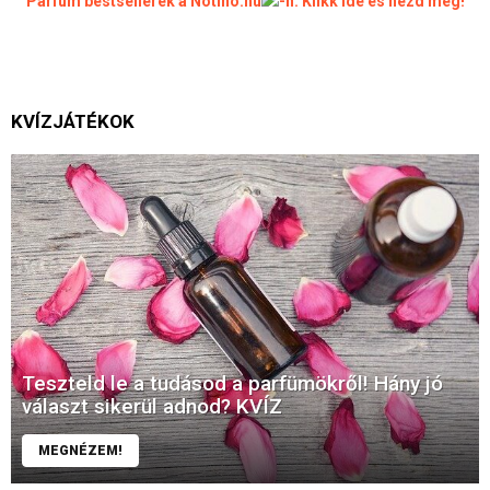
Parfüm bestsellerek a Notino.hu
-n. Klikk ide és nézd meg!
KVÍZJÁTÉKOK
Teszteld le a tudásod a parfümökről! Hány jó
választ sikerül adnod? KVÍZ
MEGNÉZEM!