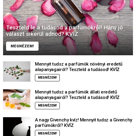
Teszteld le a tudásod a parfümökről! Hány jó
választ sikerül adnod? KVÍZ
MEGNÉZEM!
Mennyit tudsz a parfümök növényi eredetű
alapanyagairól? Teszteld a tudásod! KVÍZ
MEGNÉZEM!
Mennyit tudsz a parfümök állati eredetű
alapanyagairól? Teszteld a tudásod! KVÍZ
MEGNÉZEM!
A nagy Givenchy kvíz! Mennyit tudsz a Givenchy
parfümökről? KVÍZ
MEGNÉZEM!