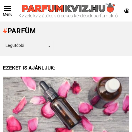
L
Menu
Kvízek, kvízjátékok érdekes kérdések parfümökről
PARFÜM
EZEKET IS AJÁNLJUK: