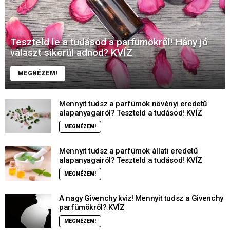
Teszteld le a tudásod a parfümökről! Hány jó
választ sikerül adnod? KVÍZ
MEGNÉZEM!
Mennyit tudsz a parfümök növényi eredetű
alapanyagairól? Teszteld a tudásod! KVÍZ
MEGNÉZEM!
Mennyit tudsz a parfümök állati eredetű
alapanyagairól? Teszteld a tudásod! KVÍZ
MEGNÉZEM!
A nagy Givenchy kvíz! Mennyit tudsz a Givenchy
parfümökről? KVÍZ
MEGNÉZEM!